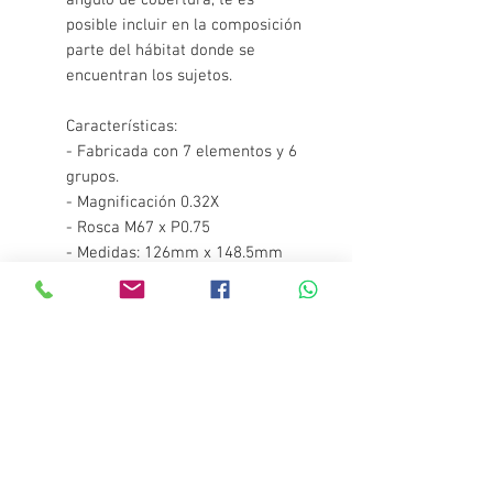
posible incluir en la composición
parte del hábitat donde se
encuentran los sujetos.
Características:
- Fabricada con 7 elementos y 6
grupos.
- Magnificación 0.32X
- Rosca M67 x P0.75
- Medidas: 126mm x 148.5mm
- Cristal óptico
- Aluminio anodizado Tipo II
- Peso en tierra: 919gr
- Peso en agua: 60gr
- Sumergible hasta 60m
Tienda