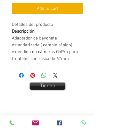
Add to Cart
Detalles del producto
Descripción
:
Adaptador de bayoneta
estandarizada ( cambio rápido)
extendida en cámaras GoPro para
frontales con rosca de 67mm
Tienda
Contact Us:
Carrer San Bernat 5
Vallgorguina 08471